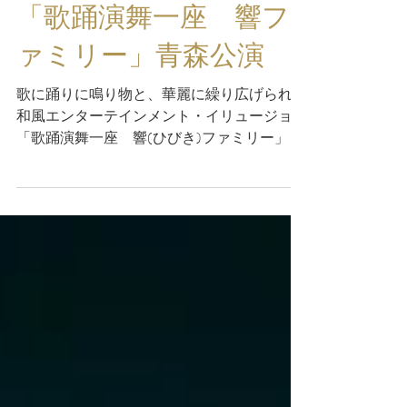
「歌踊演舞一座 響フ
ァミリー」青森公演
歌に踊りに鳴り物と、華麗に繰り広げられる
和風エンターテインメント・イリュージョン
「歌踊演舞一座 響(ひびき)ファミリー」 の
青森県内での公演が先日３日間に渡り行われ
ました！ 当社は舞台の特殊効果を担わせて
いただきました。...