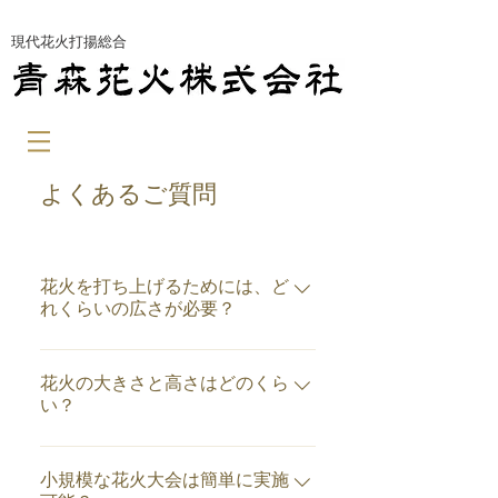
​現代花火打揚総合
よくあるご質問
花火を打ち上げるためには、ど
れくらいの広さが必要？
打上げる花火の大きさや都道府県
により違います。（大きさについ
花火の大きさと高さはどのくら
ては別途「大きさと高さの比較」
い？
参照） 青森県で許可申請をし、打
花火が打ち上がって上空で開く大
上げる場合には、打上地点を中心
きさ、どの位の高さで開くかのお
小規模な花火大会は簡単に実施
としておおむね次の広さが必要と