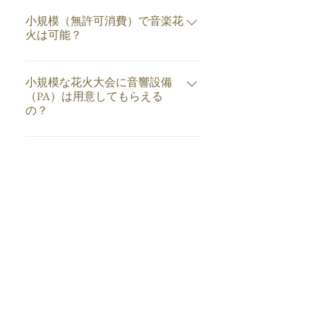
一切使用せず、圧縮空気で発射で
れる場合は中止となります。 その
小規模な花火大会や初めての場所
発まで（４号の保安距離が取れな
なくてはなりません。 当社ではリ
の連絡及び許可申請 ​ ④管轄消
きます。火薬を使用しないので安
他、危険と思われる風が民家の密
でのろしを打ち上げる場合、最低
い場合は２５発まで） ・４号
小規模（無許可消費）で音楽花
ハーサル時にも実際に点火させて
防署への届出及び消防車両の出動
心で煩わしい申請などもございま
集地に吹く場合なども主催者さま
でも約３週間前までにはお申込み
玉 １０発まで ・焔管 ２０
火は可能？
安全を確認するなどの対策を行っ
依頼など ​ ⑤青森県庁もしくは
せん。 会場の特性に応じて使用す
と検討し、中止もしくは延期とな
が必要です。 これには現地調査並
０本まで（ナイアガラの滝、文字
ております。 近年では、火薬を使
ご予算に応じて可能です。 無許可
管轄する消防本部や監督省庁へ１
るテープの素材や飛距離などを決
る場合がございます。 安全第一の
びに地権者の同意の有無、必要で
仕掛け、噴出焔管など複合可） ​ こ
用しないエア式キャノン砲、垂直
消費と呼ばれる管轄消防署に届け
ヵ月前までに許可申請(弊社立ち合
小規模な花火大会に音響設備
定し、実際にリハーサルを行いま
消費を心がけておりますので、何
あれば２週間前までに航空局への
の数量を超える打ち上げの場合に
に噴射するジェットフォグマシン
出ることで消費できる数量と焔管
い) ​ ​ 詳しくはお気軽にご相談くださ
（PA）は用意してもらえる
す。 ジェットフォグマシンやコー
とぞご理解くださいますようお願
届出が必要になるからです。 もち
は、県や消防本部等へ許可申請が
なども取り揃えております。
の？
を合わせて演出が可能です。 曲調
い。 実施までに必要な書類や申請
ルドスパークラーマシンを室内で
い申し上げます。
ろん、届出につきましては弊社が
必要になります。 ​
にもよりますが、おおよそのご予
までの流れをわかりやすくご説明
使用する場合、管轄する消防署へ
無料で代行しております。 また、
音楽花火や小規模なイベントでは
算と演出をお伝えいたしますの
いたします。
禁止行為の解除申請を行う必要が
早期にお申し込みいただくと、割
簡易な音響設備も当社でご用意い
で、お気軽にご相談ください。
ある場合がございます。 まずはお
引になるプランもご用意致してお
たします。 また、電源がない現場
気軽にご相談ください。
ります。 大規模な花火大会につい
でも発電機などを持ち込みます。
​そのほか、ご不明な点はお気軽に
ては、最低でも２ヵ月以上前まで
あくまでも簡易でありますので、
お問合せください。
にお申し込みが必要です。 詳しく
専門的な音を出す場合やオペレー
は当社までお気軽にお問合せくだ
ターなどはご用意できません。 ※
さい。
プロのオペレーター等が必要とな
お問合せはこちら
る本格的な音響設備についてもご
相談ください。
青森花火株式会社