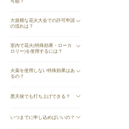
およその数値は下記の通りです。
可能？
なります。 ​ この距離は「保安距
プライベート花火で使用する２号
離」と言われ、建物や道路から打
可能です。ただし消防署などへ届
玉でも、見ごたえ十分です。 ３号
上地点まで最低でも離さなければ
出が必要になります。 ​ 厳密に言い
大規模な花火大会での許可申請
玉～４号玉クラスではプライベー
ならない距離となって います。 ​ ​​
ますと本来、火薬類を消費するに
の流れは？
ト花火で打ち上げた場合、迫力も
１級＝通常取らなければなら
あたって青森県庁や関係省庁の許
十分な大輪の花を咲かせることが
​許可申請が必要な花火大会の場合
ない距離 ２級＝打ち上げる花
可が必要となるのですが、 下記の
できます。
は、最低でも１ヵ月以上前までに
火玉に紐や取手を取り付け、確実
室内で花火(特殊効果・ローカ
数量以下の場合は「管轄する消防
関係省庁へ申請が必要になりま
ロリー)を使用するには？
に方向性を与えるように措置を取
署へ届け出る」ことによって打ち
す。 ​ 申請書類、図面など弊社で代
った場合の距離 ​ ​※町内会・学校行
上げが可能になります。 ​ 届出書類
まずは目的と会場レイアウトを基
行いたします。 また、地権者や関
事・会社行事・サプライズ・ブラ
は弊社にて代行いたします。ま
にお打合せを致します。 その後、
火薬を使用しない特殊効果はあ
係省庁などへの承諾及び許可が必
イダルなど、４号玉までで２級で
た、場所によっては土地の所有者
安全な場所や危険予防を策定し、
るの？
要になる場合もございます。 その
の打ち上げが可能です。 ​ 地域に
などへの承諾や航空局などへの申
地元消防署へ禁止行為の解除申請
際もわかりやすくご説明いたしま
より異なる場合がございますの
エア式キャノン砲やジェットフォ
請が必要になる場合がございま
を行います。 ローカロリーといっ
すので、ご安心ください。 ​ 大まか
で、お気軽にご相談ください。
グマシン、コールドスパークラー
す。 わかりやすくご説明いたしま
悪天候でも打ち上げできる？
てもやはり火気を使用するため、
な流れとして ​ ①場所・予算・
マシンなどをご用意しておりま
すので、まずはお気軽にご相談く
燃えやすい物やカーテンのそばな
日時の決定 ②主催者様と現地
す。 エア式キャノン砲では、メタ
可能です。 ただし風速が１０mを
ださい。 ​ ・２号玉 ５０発まで
どで消費するのは危険です。 ま
調査、会場レイアウトのすり合わ
ルテープやメタル吹雪、花びら、
超える場合や気象警報発令時、雷
（３号の保安距離が取れない場合
た、観覧者さまへ十分な距離を保
いつまでに申し込めばいいの？
せ、監視人などの配置決め ​ ③
ぬいぐるみといったものを火薬を
雨やその他打ち上げが危険と思わ
は７５発まで） ・３号玉 １５
った場所への設置・方向を見定め
地権者および関連する関係各所へ