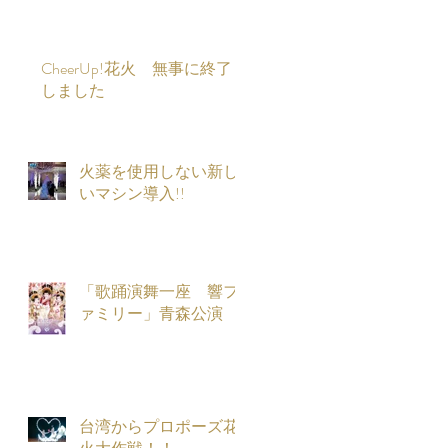
CheerUp!花火 無事に終了
しました
火薬を使用しない新し
いマシン導入!!
「歌踊演舞一座 響フ
ァミリー」青森公演
台湾からプロポーズ花